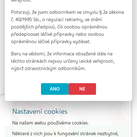
Potvrzuji, že jsem odborníkem ve smyslu § 2a zákona
č. 40/1995 Sb., o regulaci reklamy, ve znění
pozdějších předpisů, čili osobou oprávněnou
předepisovat léčivé přípravky nebo osobou
oprávněnou léčivé přípravky vydávat.
Beru na vědomí, že informace obsažené dále na
Staňte se
Výuková videa
těchto stránkách nejsou určeny laické veřejnosti,
záchranářem
první pomoci
nýbrž zdravotnickým odborníkům.
ANO
NE
Nastavení cookies
Na našem webu používáme cookies.
Základy tejpování
Hojení ran
Některé z nich jsou k fungování stránek nezbytné,