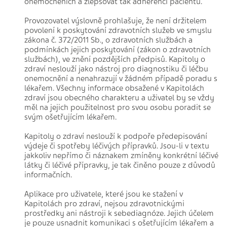
onemocněních a zlepšovat tak adherenci pacientů.
Provozovatel výslovně prohlašuje, že není držitelem
povolení k poskytování zdravotních služeb ve smyslu
zákona č. 372/2011 Sb., o zdravotních službách a
podmínkách jejich poskytování (zákon o zdravotních
službách), ve znění pozdějších předpisů. Kapitoly o
zdraví neslouží jako nástroj pro diagnostiku či léčbu
onemocnění a nenahrazují v žádném případě poradu s
lékařem. Všechny informace obsažené v Kapitolách
zdraví jsou obecného charakteru a uživatel by se vždy
měl na jejich použitelnost pro svou osobu poradit se
svým ošetřujícím lékařem.
Kapitoly o zdraví neslouží k podpoře předepisování
výdeje či spotřeby léčivých přípravků. Jsou-li v textu
jakkoliv nepřímo či náznakem zmíněny konkrétní léčivé
látky či léčivé přípravky, je tak činěno pouze z důvodů
informačních.
Aplikace pro uživatele, které jsou ke stažení v
Kapitolách pro zdraví, nejsou zdravotnickými
prostředky ani nástroji k sebediagnóze. Jejich účelem
je pouze usnadnit komunikaci s ošetřujícím lékařem a