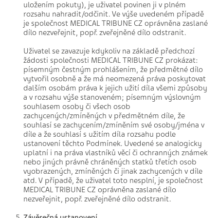
uložením pokuty), je uživatel povinen ji v plném
rozsahu nahradit/odčinit. Ve výše uvedeném případě
je společnost MEDICAL TRIBUNE CZ oprávněna zaslané
dílo nezveřejnit, popř. zveřejněné dílo odstranit.
Uživatel se zavazuje kdykoliv na základě předchozí
žádosti společnosti MEDICAL TRIBUNE CZ prokázat:
písemným čestným prohlášením, že předmětné dílo
vytvořil osobně a že má neomezená práva poskytovat
dalším osobám práva k jejich užití díla všemi způsoby
a v rozsahu výše stanoveném; písemným výslovným
souhlasem osoby či všech osob
zachycených/zmíněných v předmětném díle, že
souhlasí se zachycením/zmíněním své osoby/jména v
díle a že souhlasí s užitím díla rozsahu podle
ustanovení těchto Podmínek. Uvedené se analogicky
uplatní i na práva vlastníků věcí či ochranných známek
nebo jiných právně chráněných statků třetích osob
vyobrazených, zmíněných či jinak zachycených v díle
atd. V případě, že uživatel toto nesplní, je společnost
MEDICAL TRIBUNE CZ oprávněna zaslané dílo
nezveřejnit, popř. zveřejněné dílo odstranit.
Závěrečná ustanovení