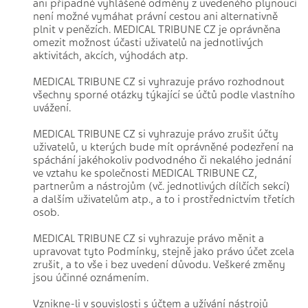
ani případné vyhlášené odměny z uvedeného plynoucí
není možné vymáhat právní cestou ani alternativně
plnit v penězích. MEDICAL TRIBUNE CZ je oprávněna
omezit možnost účasti uživatelů na jednotlivých
aktivitách, akcích, výhodách atp.
MEDICAL TRIBUNE CZ si vyhrazuje právo rozhodnout
všechny sporné otázky týkající se účtů podle vlastního
uvážení.
MEDICAL TRIBUNE CZ si vyhrazuje právo zrušit účty
uživatelů, u kterých bude mít oprávněné podezření na
spáchání jakéhokoliv podvodného či nekalého jednání
ve vztahu ke společnosti MEDICAL TRIBUNE CZ,
partnerům a nástrojům (vč. jednotlivých dílčích sekcí)
a dalším uživatelům atp., a to i prostřednictvím třetích
osob.
MEDICAL TRIBUNE CZ si vyhrazuje právo měnit a
upravovat tyto Podmínky, stejně jako právo účet zcela
zrušit, a to vše i bez uvedení důvodu. Veškeré změny
jsou účinné oznámením.
Vznikne-li v souvislosti s účtem a užívání nástrojů