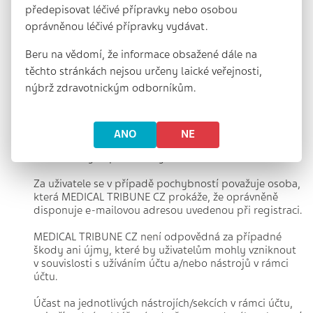
předepisovat léčivé přípravky nebo osobou
jednání) k porušení práv třetích osob (zejména práv
autorských, licenčních apod.).
oprávněnou léčivé přípravky vydávat.
Uživatel není oprávněn, jakkoliv dále šířit obsah
Beru na vědomí, že informace obsažené dále na
Kapitol zdraví.
těchto stránkách nejsou určeny laické veřejnosti,
nýbrž zdravotnickým odborníkům.
Práva k přístupu do účtu jsou nepřevoditelná a
nemohou být předmětem dědického práva.
MEDICAL TRIBUNE CZ není odpovědná za jakékoli
ANO
NE
technické problémy vzniklé při přenosu dat
elektronickými prostředky.
Za uživatele se v případě pochybností považuje osoba,
která MEDICAL TRIBUNE CZ prokáže, že oprávněně
disponuje e-mailovou adresou uvedenou při registraci.
MEDICAL TRIBUNE CZ není odpovědná za případné
škody ani újmy, které by uživatelům mohly vzniknout
v souvislosti s užíváním účtu a/nebo nástrojů v rámci
účtu.
Účast na jednotlivých nástrojích/sekcích v rámci účtu,