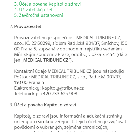
3. Účel a povaha Kapitol o zdraví
4. Uživatelský účet
5. Závěrečná ustanovení
Provozovatel
Provozovatelem je společnost MEDICAL TRIBUNE CZ,
s.r.o., IČ: 26158299, sídlem Radlická 901/37, Smíchov, 150
00 Praha 5, zapsaná v obchodním rejstříku vedeném
Městským soudem v Praze, oddíl C, vložka 75454 (dále
jen „
MEDICAL TRIBUNE CZ
“).
Kontaktní údaje MEDICAL TRIBUNE CZ jsou následující:
Poštou: MEDICAL TRIBUNE CZ, s.r.o., Radlická 901/37,
150 00 Praha 5
Elektronicky: kapitoly@tribune.cz
Telefonicky: +420 733 625 908
Účel a povaha Kapitol o zdraví
Kapitoly o zdraví jsou informační a edukační stránky
určeny pro širokou veřejnost. Jejich účelem je zvyšovat
povědomí o vybraných, zejména chronických,