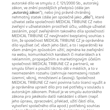
autorské dílo ve smyslu z. č. 121/2000 Sb., autorský
zákon, ve znění pozdějších předpisů (dále jen
„
autorský zákon
“), nebo jiný právně chráněný
nehmotný statek (dále jen společně jako „
dílo
“), které
uživatel zašle společnosti MEDICAL TRIBUNE CZ nebo
zveřejní v uživatelském prostředí účtu, uděluje uživatel
zasláním, popř. zveřejněním takového díla společnosti
MEDICAL TRIBUNE CZ nevýhradní bezplatný souhlas s
tím, že společnost MEDICAL TRIBUNE CZ je oprávněna
dílo využívat (vč. všech jeho částí, a to i separátně) ke
všem známým způsobům užití, zejména ke zveřejnění
na webu, komunikačních kanálech či materiálech a k
reklamním, propagačním a marketingovým účelům
společnosti MEDICAL TRIBUNE CZ a partnerů, ve
smyslu šíření a použití těchto děl v médiích, a to v
neomezeném rozsahu (zahrnuje neomezený rozsah
územní, věcný, množstevní a časový). Společnost
MEDICAL TRIBUNE CZ není povinna tuto licenci využít a
je oprávněna upravit dílo pro své potřeby v souladu s
autorským zákonem. Pokud je ve smyslu autorského
zákona pro jakékoliv další nakládání s dílem (např.
jeho úpravu, zpracování, překlad, užití částí díla,
vytvoření společného díla apod.) potřebný souhlas