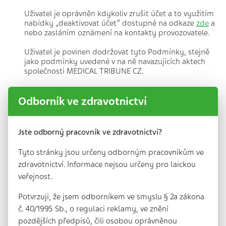
Uživatel je oprávněn kdykoliv zrušit účet a to využitím
nabídky „deaktivovat účet“ dostupné na odkaze
zde
a
nebo zasláním oznámení na kontakty provozovatele.
Uživatel je povinen dodržovat tyto Podmínky, stejně
jako podmínky uvedené v na ně navazujících aktech
společnosti MEDICAL TRIBUNE CZ.
Jakékoliv projevy, jednání atp. uživatele v souvislosti s
Odborník ve zdravotnictví
jeho účtem nesmí svou formou či obsahem jakýmkoliv
způsobem porušovat či ohrožovat obecně přijímaná
pravidla společenské morálky, občanského soužití,
dobré mravy nebo obecně závazné právními předpisy,
Jste odborný pracovník ve zdravotnictví?
ani obsahovat náboženský či politický podtext.
Současně tyto nesmí mít vulgární, rasistický nebo jiný
Tyto stránky jsou určeny odborným pracovníkům ve
obecně nepřijatelný obsah sdělení.
zdravotnictví. Informace nejsou určeny pro laickou
veřejnost.
Uživatel je povinen chránit přístupové údaje ke svému
účtu, nesdělovat je a ani jinak nezpřístupňovat třetím
osobám.
Potvrzuji, že jsem odborníkem ve smyslu § 2a zákona
č. 40/1995 Sb., o regulaci reklamy, ve znění
Uživatel je povinen jednat tak, aby nedošlo v
pozdějších předpisů, čili osobou oprávněnou
souvislosti s jeho účtem (vč. jeho projevů a jakýchkoliv