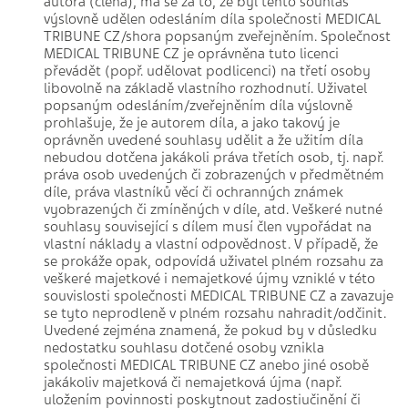
autora (člena), má se za to, že byl tento souhlas
výslovně udělen odesláním díla společnosti MEDICAL
TRIBUNE CZ/shora popsaným zveřejněním. Společnost
MEDICAL TRIBUNE CZ je oprávněna tuto licenci
převádět (popř. udělovat podlicenci) na třetí osoby
libovolně na základě vlastního rozhodnutí. Uživatel
popsaným odesláním/zveřejněním díla výslovně
prohlašuje, že je autorem díla, a jako takový je
oprávněn uvedené souhlasy udělit a že užitím díla
nebudou dotčena jakákoli práva třetích osob, tj. např.
práva osob uvedených či zobrazených v předmětném
díle, práva vlastníků věcí či ochranných známek
vyobrazených či zmíněných v díle, atd. Veškeré nutné
souhlasy související s dílem musí člen vypořádat na
vlastní náklady a vlastní odpovědnost. V případě, že
se prokáže opak, odpovídá uživatel plném rozsahu za
veškeré majetkové i nemajetkové újmy vzniklé v této
souvislosti společnosti MEDICAL TRIBUNE CZ a zavazuje
se tyto neprodleně v plném rozsahu nahradit/odčinit.
Uvedené zejména znamená, že pokud by v důsledku
nedostatku souhlasu dotčené osoby vznikla
společnosti MEDICAL TRIBUNE CZ anebo jiné osobě
jakákoliv majetková či nemajetková újma (např.
uložením povinnosti poskytnout zadostiučinění či