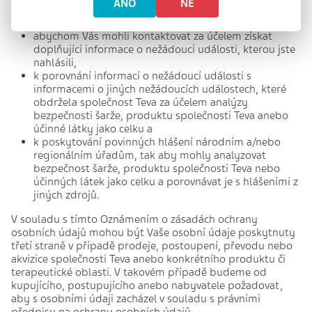
ANO
NE
za účelem prozkoumání nežádoucí události,
abychom Vás mohli kontaktovat za účelem získat
doplňující informace o nežádoucí události, kterou jste
nahlásili,
k porovnání informací o nežádoucí události s
informacemi o jiných nežádoucích událostech, které
obdržela společnost Teva za účelem analýzy
bezpečnosti šarže, produktu společnosti Teva anebo
účinné látky jako celku a
k poskytování povinných hlášení národním a/nebo
regionálním úřadům, tak aby mohly analyzovat
bezpečnost šarže, produktu společnosti Teva nebo
účinných látek jako celku a porovnávat je s hlášeními z
jiných zdrojů.
V souladu s tímto Oznámením o zásadách ochrany
osobních údajů mohou být Vaše osobní údaje poskytnuty
třetí straně v případě prodeje, postoupení, převodu nebo
akvizice společnosti Teva anebo konkrétního produktu či
terapeutické oblasti. V takovém případě budeme od
kupujícího, postupujícího anebo nabyvatele požadovat,
aby s osobními údaji zacházel v souladu s právními