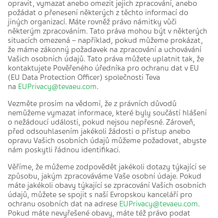
opravit, vymazat anebo omezit jejich zpracování, anebo
požádat o přenesení některých z těchto informací do
jiných organizací. Máte rovněž právo námitky vůči
některým zpracováním. Tato práva mohou být v některých
situacích omezená – například, pokud můžeme prokázat,
že máme zákonný požadavek na zpracování a uchovávání
Vašich osobních údajů. Tato práva můžete uplatnit tak, že
kontaktujete Pověřeného úředníka pro ochranu dat v EU
(EU Data Protection Officer) společnosti Teva
na
EUPrivacy@tevaeu.com
.
Vezměte prosím na vědomí, že z právních důvodů
nemůžeme vymazat informace, které byly součástí hlášení
o nežádoucí události, pokud nejsou nepřesné. Zároveň,
před odsouhlasením jakékoli žádosti o přístup anebo
opravu Vašich osobních údajů můžeme požadovat, abyste
nám poskytli řádnou identifikaci.
Věříme, že můžeme zodpovědět jakékoli dotazy týkající se
způsobu, jakým zpracováváme Vaše osobní údaje. Pokud
máte jakékoli obavy týkající se zpracování Vašich osobních
údajů, můžete se spojit s naší Evropskou kanceláří pro
ochranu osobních dat na adrese
EUPrivacy@tevaeu.com
.
Pokud máte nevyřešené obavy, máte též právo podat