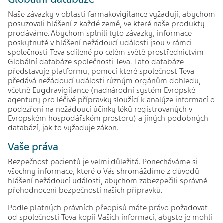
Naše závazky v oblasti farmakovigilance vyžadují, abychom
posuzovali hlášení z každé země, ve které naše produkty
prodáváme. Abychom splnili tyto závazky, informace
poskytnuté v hlášení nežádoucí události jsou v rámci
společnosti Teva sdílené po celém světě prostřednictvím
Globální databáze společnosti Teva. Tato databáze
představuje platformu, pomocí které společnost Teva
předává nežádoucí události různým orgánům dohledu,
včetně Eugdravigilance (nadnárodní systém Evropské
agentury pro léčivé přípravky sloužící k analýze informací o
podezření na nežádoucí účinky léků registrovaných v
Evropském hospodářském prostoru) a jiných podobných
databází, jak to vyžaduje zákon.
Vaše práva
Bezpečnost pacientů je velmi důležitá. Ponecháváme si
všechny informace, které o Vás shromáždíme z důvodů
hlášení nežádoucí události, abychom zabezpečili správné
přehodnocení bezpečnosti našich přípravků.
Podle platných právních předpisů máte právo požadovat
od společnosti Teva kopii Vašich informací, abyste je mohli