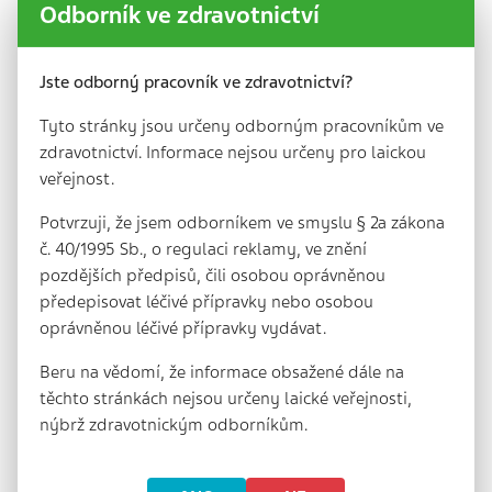
nařízení o ochraně osobních údajů (GDPR) na základě
Odborník ve zdravotnictví
požadavku farmakovigilančních právních předpisů ohledně
zabezpečení sledovatelnosti a dostupnosti doplňujících
údajů o nežádoucí události a umožňují nám kontaktovat
Jste odborný pracovník ve zdravotnictví?
Vás po obdržení hlášení. Pokud hlásíte nežádoucí událost,
můžeme o Vás shromažďovat následující osobní údaje:
Tyto stránky jsou určeny odborným pracovníkům ve
jméno,
zdravotnictví. Informace nejsou určeny pro laickou
kontaktní údaje (které mohou zahrnovat Vaši adresu,
veřejnost.
e-mailovou adresu, telefonní číslo anebo číslo faxu),
povolání (na základě kterého určujeme otázky o
Potvrzuji, že jsem odborníkem ve smyslu § 2a zákona
nežádoucí události, které Vám budou položeny v
č. 40/1995 Sb., o regulaci reklamy, ve znění
závislosti na předpokládané úrovni Vašich
medicínských znalostí)
pozdějších předpisů, čili osobou oprávněnou
vztah k osobě, které se hlášení týká (tj. k subjektu
předepisovat léčivé přípravky nebo osobou
hlášení).
oprávněnou léčivé přípravky vydávat.
Pokud jste zároveň subjektem hlášení, je možné tyto
Beru na vědomí, že informace obsažené dále na
informace propojit s informacemi poskytnutými v
souvislosti s Vaší reakcí.
těchto stránkách nejsou určeny laické veřejnosti,
nýbrž zdravotnickým odborníkům.
Jak používáme a sdílíme osobní údaje
V rámci plnění našich povinností týkajících se
farmakovigilance můžeme používat a sdílet osobní údaje: