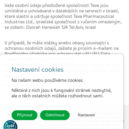
Vaše osobní údaje předložené společnosti Teva jsou
umístěné a uchovávané v databázích na servrech v Izraeli,
které vlastní a udržuje společnost Teva Pharmaceutical
Industries Ltd., izraelská společnost s ručením omezeným,
se sídlem: Dvorah Haneviah 124 Tel Aviv, Israel
V případě, že máte otázky anebo obavy související s
ochranou osobních údajů, zašlete je prosím e-mailem na
Pověřeného úředníka pro ochranu dat v EU (EU Data
Protection Officer) společnosti Teva
na
EUPrivacy@tevaeu.com
. Vynaložíme přiměřené úsilí na
Nastavení cookies
promptní zodpovězení Vaší otázky anebo vyřešení Vašeho
problému.
Na našem webu používáme cookies.
Platné od října 2021
Některé z nich jsou k fungování stránek nezbytné,
ale o těch ostatních můžete rozhodnout sami.
© 2026 MEDICAL TRIBUNE CZ, s.r.o. |
Partnerem projektu je společnost
Přijmout
Odmítnout
Nastavení
Teva Pharmaceuticals CR, s.r.o.
|
Hlášení nežádoucích účinků
|
Prohlášení
k souborům cookie
|
Ochrana osobních údajů
|
Podmínky užívaní stránek
|
Kontakt
| Fotografie jsou ilustrační, všechny zobrazené osoby jsou
modelem. Zdroj: Shutterstock, iStock |
Prohlášení společnosti Teva