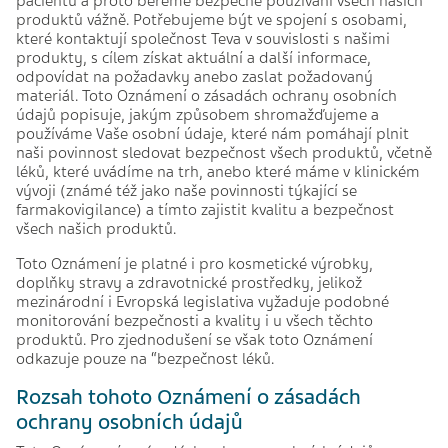
pacientů a proto bereme bezpečné používání všech našich
produktů vážně. Potřebujeme být ve spojení s osobami,
které kontaktují společnost Teva v souvislosti s našimi
produkty, s cílem získat aktuální a další informace,
odpovídat na požadavky anebo zaslat požadovaný
materiál. Toto Oznámení o zásadách ochrany osobních
údajů popisuje, jakým způsobem shromažďujeme a
používáme Vaše osobní údaje, které nám pomáhají plnit
naši povinnost sledovat bezpečnost všech produktů, včetně
léků, které uvádíme na trh, anebo které máme v klinickém
vývoji (známé též jako naše povinnosti týkající se
farmakovigilance) a tímto zajistit kvalitu a bezpečnost
všech našich produktů.
Toto Oznámení je platné i pro kosmetické výrobky,
doplňky stravy a zdravotnické prostředky, jelikož
mezinárodní i Evropská legislativa vyžaduje podobné
monitorování bezpečnosti a kvality i u všech těchto
produktů. Pro zjednodušení se však toto Oznámení
odkazuje pouze na “bezpečnost léků.
Rozsah tohoto Oznámení o zásadách
ochrany osobních údajů