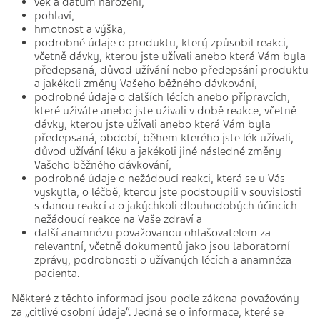
věk a datum narození,
pohlaví,
hmotnost a výška,
podrobné údaje o produktu, který způsobil reakci,
včetně dávky, kterou jste užívali anebo která Vám byla
předepsaná, důvod užívání nebo předepsání produktu
a jakékoli změny Vašeho běžného dávkování,
podrobné údaje o dalších lécích anebo přípravcích,
které užíváte anebo jste užívali v době reakce, včetně
dávky, kterou jste užívali anebo která Vám byla
předepsaná, období, během kterého jste lék užívali,
důvod užívání léku a jakékoli jiné následné změny
Vašeho běžného dávkování,
podrobné údaje o nežádoucí reakci, která se u Vás
vyskytla, o léčbě, kterou jste podstoupili v souvislosti
s danou reakcí a o jakýchkoli dlouhodobých účincích
nežádoucí reakce na Vaše zdraví a
další anamnézu považovanou ohlašovatelem za
relevantní, včetně dokumentů jako jsou laboratorní
zprávy, podrobnosti o užívaných lécích a anamnéza
pacienta.
Některé z těchto informací jsou podle zákona považovány
za „citlivé osobní údaje“. Jedná se o informace, které se