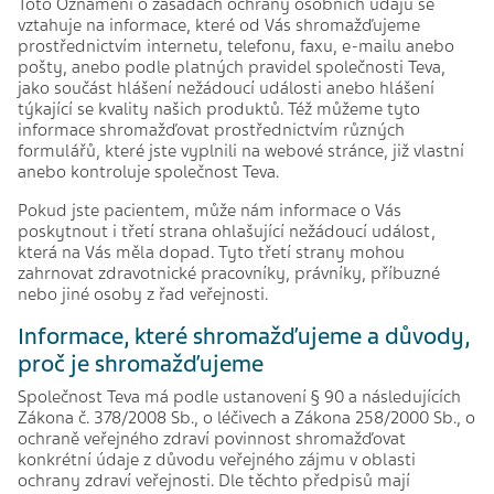
Toto Oznámení o zásadách ochrany osobních údajů se
vztahuje na informace, které od Vás shromažďujeme
prostřednictvím internetu, telefonu, faxu, e-mailu anebo
pošty, anebo podle platných pravidel společnosti Teva,
jako součást hlášení nežádoucí události anebo hlášení
týkající se kvality našich produktů. Též můžeme tyto
informace shromažďovat prostřednictvím různých
formulářů, které jste vyplnili na webové stránce, již vlastní
anebo kontroluje společnost Teva.
Pokud jste pacientem, může nám informace o Vás
poskytnout i třetí strana ohlašující nežádoucí událost,
která na Vás měla dopad. Tyto třetí strany mohou
zahrnovat zdravotnické pracovníky, právníky, příbuzné
nebo jiné osoby z řad veřejnosti.
Informace, které shromažďujeme a důvody,
proč je shromažďujeme
Společnost Teva má podle ustanovení § 90 a následujících
Zákona č. 378/2008 Sb., o léčivech a Zákona 258/2000 Sb., o
ochraně veřejného zdraví povinnost shromažďovat
konkrétní údaje z důvodu veřejného zájmu v oblasti
ochrany zdraví veřejnosti. Dle těchto předpisů mají