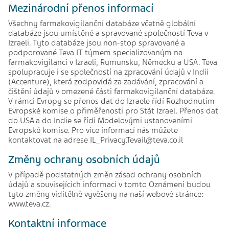
Mezinárodní přenos informací
Všechny farmakovigilanční databáze včetně globální
databáze jsou umístěné a spravované společností Teva v
Izraeli. Tyto databáze jsou non-stop spravované a
podporované Teva IT týmem specializovaným na
farmakovigilanci v Izraeli, Rumunsku, Německu a USA. Teva
spolupracuje i se společností na zpracování údajů v Indii
(Accenture), která zodpovídá za zadávání, zpracování a
čištění údajů v omezené části farmakovigilanční databáze.
V rámci Evropy se přenos dat do Izraele řídí Rozhodnutím
Evropské komise o přiměřenosti pro Stát Izrael. Přenos dat
do USA a do Indie se řídí Modelovými ustanoveními
Evropské komise. Pro více informací nás můžete
kontaktovat na adrese IL_Privacy.Tevail@teva.co.il
Změny ochrany osobních údajů
V případě podstatných změn zásad ochrany osobních
údajů a souvisejících informací v tomto Oznámení budou
tyto změny viditělně vyvěšeny na naší webové stránce:
www.teva.cz.
Kontaktní informace