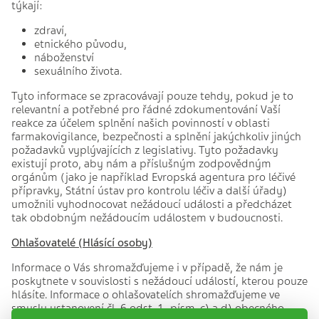
týkají:
zdraví,
etnického původu,
náboženství
sexuálního života.
Tyto informace se zpracovávají pouze tehdy, pokud je to
relevantní a potřebné pro řádné zdokumentování Vaší
reakce za účelem splnění našich povinností v oblasti
farmakovigilance, bezpečnosti a splnění jakýchkoliv jiných
požadavků vyplývajících z legislativy. Tyto požadavky
existují proto, aby nám a příslušným zodpovědným
orgánům (jako je například Evropská agentura pro léčivé
přípravky, Státní ústav pro kontrolu léčiv a další úřady)
umožnili vyhodnocovat nežádoucí události a předcházet
tak obdobným nežádoucím událostem v budoucnosti.
Ohlašovatelé (Hlásící osoby)
Informace o Vás shromažďujeme i v případě, že nám je
poskytnete v souvislosti s nežádoucí událostí, kterou pouze
hlásíte. Informace o ohlašovatelích shromažďujeme ve
smyslu ustanovení čl. 6 odst. 1., písm. c) a d) obecného