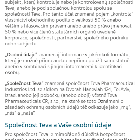
subjekt, který kontroluje nebo je kontrolovaný společností
Teva, anebo je pod společnou kontrolou spolu se
společností Teva. Pro tento účel znamená pojem „kontrola“
vlastnictví obchodního podílu o velikosti 50 % anebo
větším s hlasovacím právem anebo anebo právo jmenovat
50 % nebo více členů statutárních orgánů uvedené
korporace, společnosti, partnerství, společného podniku
nebo subjektu.
„
Osobní údaje
“
znamenají informace v jakémkoli formátu,
který je možné přímo anebo nepřímo použít samostatně
anebo v kombinaci s jinými informacemi k identifikaci
osoby.
„
Společnost Teva
“ znamená společnost Teva Pharmaceutical
Industries Ltd. se sídlem na Dvorah Haneviah 124, Tel Aviv,
Izrael anebo její pobočky (anebo obojí) včetně Teva
Pharmaceuticals CR, s.r.o., na které se toto Oznámení o
zásadách ochrany osobních údajů též odkazuje jako „my“,
„nás“ a „naše“.
Společnost Teva a Vaše osobní údaje
Pro společnost Teva je mimořádně důležitá bezpečnost