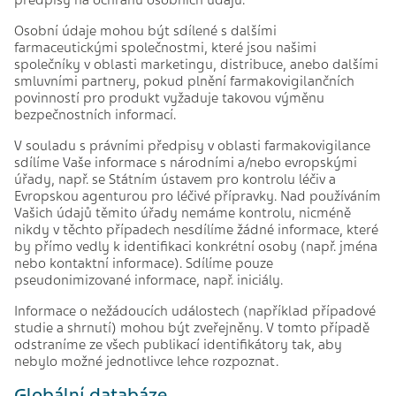
předpisy na ochranu osobních údajů.
Osobní údaje mohou být sdílené s dalšími
farmaceutickými společnostmi, které jsou našimi
společníky v oblasti marketingu, distribuce, anebo dalšími
smluvními partnery, pokud plnění farmakovigilančních
povinností pro produkt vyžaduje takovou výměnu
bezpečnostních informací.
V souladu s právními předpisy v oblasti farmakovigilance
sdílíme Vaše informace s národními a/nebo evropskými
úřady, např. se Státním ústavem pro kontrolu léčiv a
Evropskou agenturou pro léčivé přípravky. Nad používáním
Vašich údajů těmito úřady nemáme kontrolu, nicméně
nikdy v těchto případech nesdílíme žádné informace, které
by přímo vedly k identifikaci konkrétní osoby (např. jména
nebo kontaktní informace). Sdílíme pouze
pseudonimizované informace, např. iniciály.
Informace o nežádoucích událostech (například případové
studie a shrnutí) mohou být zveřejněny. V tomto případě
odstraníme ze všech publikací identifikátory tak, aby
nebylo možné jednotlivce lehce rozpoznat.
Globální databáze