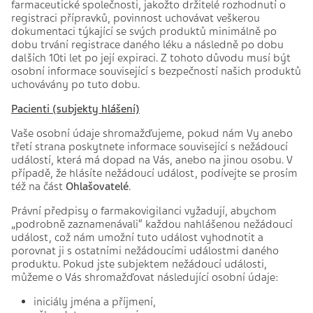
farmaceutické společnosti, jakožto držitelé rozhodnutí o
registraci přípravků, povinnost uchovávat veškerou
dokumentaci týkající se svých produktů minimálně po
dobu trvání registrace daného léku a následně po dobu
dalších 10ti let po její expiraci. Z tohoto důvodu musí být
osobní informace související s bezpečností našich produktů
uchovávány po tuto dobu.
Pacienti (subjekty hlášení)
Vaše osobní údaje shromažďujeme, pokud nám Vy anebo
třetí strana poskytnete informace související s nežádoucí
událostí, která má dopad na Vás, anebo na jinou osobu. V
případě, že hlásíte nežádoucí událost, podívejte se prosím
též na část
Ohlašovatelé
.
Právní předpisy o farmakovigilanci vyžadují, abychom
„podrobně zaznamenávali“ každou nahlášenou nežádoucí
událost, což nám umožní tuto událost vyhodnotit a
porovnat ji s ostatními nežádoucími událostmi daného
produktu. Pokud jste subjektem nežádoucí události,
můžeme o Vás shromažďovat následující osobní údaje:
iniciály jména a příjmení,