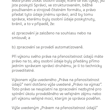
Máte právo získat osobní údaje, které se Vás týkají, jež
jste poskytli Správci, ve strukturovaném, běžně
používaném a strojově čitelném formátu, a právo
předat tyto údaje jinému správci, aniž by tomu
správce, kterému byly osobní údaje poskytnuty,
bránil, a to v případě, že:
a) zpracování je založeno na souhlasu nebo na
smlouvě; a
b) zpracování se provádí automatizovaně.
Při výkonu svého práva na přenositelnost údajů máte
právo na to, aby osobní údaje byly předány přímo
jedním správcem správci druhému, je-li to technicky
proveditelné.
Výkonem výše uvedeného „Práva na přenositelnost
údajů“ není dotčeno výše uvedené „Právo na výmaz“.
Toto právo se neuplatní na zpracování nezbytné pro
splnění úkolu prováděného ve veřejném zájmu nebo
při výkonu veřejné moci, kterým je správce pověřen.
Výše uvedeným „Právem na přenositelnost údajů“