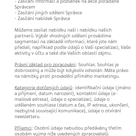
- Zasílání informací a pozvánek na akce pořádané
Správcem
- Zasílání jiných sdělení Správce
- Zasílání nabídek Správce
Můžeme zasílat nabídku naši i nabídku našich
partnerů. Výběr vhodných sdělení provádíme
segmentací na základě informací, které jste nám
předali, například podle údajů o Vaší specializaci, Vaše
aktivity v účtu a také dle Vašich oblastí zájmu.
Právní základ pro zpracování
: Souhlas. Souhlas je
dobrovolný a může být kdykoliv odvolán. Máte právo
na námitky proti provádění přímého marketingu.
Kategorie dotčených údajů
: identifikační údaje (jméno
a příjmení, datum narození), kontaktní údaje (e-
mailová adresa), údaje o specializaci, údaje o
uděleném souhlase (datum a čas, IP adresa, ukončení,
nezbytná související komunikace), údaje o otvírání
newsletteru.
Příjemci
: Osobní údaje nebudou předávány třetím
osobám vyjma níže uvedených zpracovatelů.