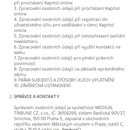
při procházení Kapitol online
3. Zpracování osobních údajů při procházení Kapitol
online
4. Zpracování osobních údajů při registraci do
uživatelského účtu pro vzdělávání v rámci Kapitol
online
5. Zpracování osobních údajů při odsouhlasení zasílání
newsletteru
6. Zpracování osobních údajů při využití kontaktů na
webu
7. Zpracování osobních údajů pro plnění právních
povinností
8. Zpracování osobních údajů na základě oprávněného
zájmu
9. PRÁVA SUBJEKTŮ A ZPŮSOBY JEJICH UPLATNĚNÍ
10. ZÁVĚREČNÁ USTANOVENÍ
SPRÁVCE A KONTAKTY
Správcem osobních údajů je společnost MEDICAL
TRIBUNE CZ, s.r.o., IČ: 26158299, sídlem Radlická 901/37,
Smíchov, 150 00 Praha 5, zapsaná v obchodním
rejstříku vedeném Městským soudem v Praze, oddíl C,
vložka 75454 (dále jen „
Správce
“).