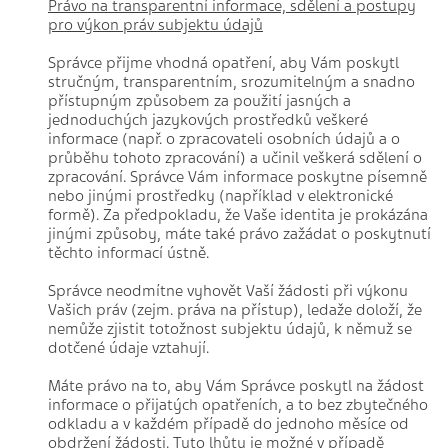
Právo na transparentní informace, sdělení a postupy
pro výkon práv subjektu údajů
Správce přijme vhodná opatření, aby Vám poskytl
stručným, transparentním, srozumitelným a snadno
přístupným způsobem za použití jasných a
jednoduchých jazykových prostředků veškeré
informace (např. o zpracovateli osobních údajů a o
průběhu tohoto zpracování) a učinil veškerá sdělení o
zpracování. Správce Vám informace poskytne písemně
nebo jinými prostředky (například v elektronické
formě). Za předpokladu, že Vaše identita je prokázána
jinými způsoby, máte také právo zažádat o poskytnutí
těchto informací ústně.
Správce neodmítne vyhovět Vaší žádosti při výkonu
Vašich práv (zejm. práva na přístup), ledaže doloží, že
nemůže zjistit totožnost subjektu údajů, k němuž se
dotčené údaje vztahují.
Máte právo na to, aby Vám Správce poskytl na žádost
informace o přijatých opatřeních, a to bez zbytečného
odkladu a v každém případě do jednoho měsíce od
obdržení žádosti. Tuto lhůtu je možné v případě