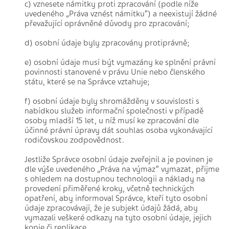
c) vznesete námitky proti zpracování (podle níže
uvedeného „Práva vznést námitku“) a neexistují žádné
převažující oprávněné důvody pro zpracování;
d) osobní údaje byly zpracovány protiprávně;
e) osobní údaje musí být vymazány ke splnění právní
povinnosti stanovené v právu Unie nebo členského
státu, které se na Správce vztahuje;
f) osobní údaje byly shromážděny v souvislosti s
nabídkou služeb informační společnosti v případě
osoby mladší 15 let, u níž musí ke zpracování dle
účinné právní úpravy dát souhlas osoba vykonávající
rodičovskou zodpovědnost.
Jestliže Správce osobní údaje zveřejnil a je povinen je
dle výše uvedeného „Práva na výmaz“ vymazat, přijme
s ohledem na dostupnou technologii a náklady na
provedení přiměřené kroky, včetně technických
opatření, aby informoval Správce, kteří tyto osobní
údaje zpracovávají, že je subjekt údajů žádá, aby
vymazali veškeré odkazy na tyto osobní údaje, jejich
kopie či replikace.