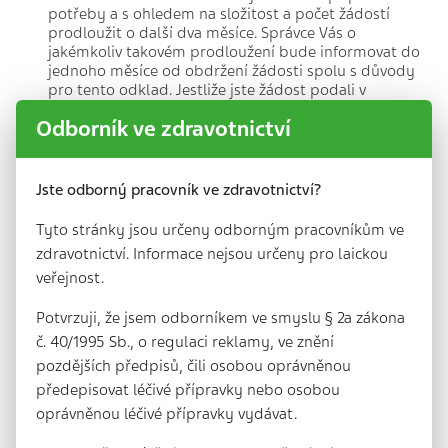
potřeby a s ohledem na složitost a počet žádostí
prodloužit o další dva měsíce. Správce Vás o
jakémkoliv takovém prodloužení bude informovat do
jednoho měsíce od obdržení žádosti spolu s důvody
pro tento odklad. Jestliže jste žádost podali v
elektronické formě, poskytnou se informace v
Odborník ve zdravotnictví
elektronické formě, je-li to možné a pokud
nepožadujete jiný způsob komunikace.
Pokud Správce nepřijme opatření, o něž jste požádali,
Jste odborný pracovník ve zdravotnictví?
informuje Vás bezodkladně a nejpozději do jednoho
měsíce od přijetí žádosti o důvodech nepřijetí
Tyto stránky jsou určeny odborným pracovníkům ve
opatření a o možnosti podat stížnost u dozorového
zdravotnictví. Informace nejsou určeny pro laickou
úřadu a žádat o soudní ochranu.
veřejnost.
Informujeme Vás, že veškeré tyto informace, sdělení a
Potvrzuji, že jsem odborníkem ve smyslu § 2a zákona
úkony jsou udělovány bezplatně. Pokud jsou žádosti
podané vyhodnocené jako zjevně nedůvodné nebo
č. 40/1995 Sb., o regulaci reklamy, ve znění
nepřiměřené, a zejména pokud se opakují, může
pozdějších předpisů, čili osobou oprávněnou
Správce buď:
předepisovat léčivé přípravky nebo osobou
a) uložit přiměřený poplatek zohledňující
oprávněnou léčivé přípravky vydávat.
administrativní náklady spojené s poskytnutím