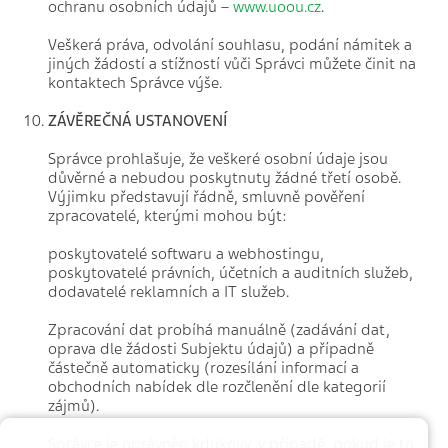
ochranu osobních údajů –
www.uoou.cz
.
Veškerá práva, odvolání souhlasu, podání námitek a
jiných žádostí a stížností vůči Správci můžete činit na
kontaktech Správce výše.
ZÁVĚREČNÁ USTANOVENÍ
Správce prohlašuje, že veškeré osobní údaje jsou
důvěrné a nebudou poskytnuty žádné třetí osobě.
Výjimku představují řádně, smluvně pověření
zpracovatelé, kterými mohou být:
poskytovatelé softwaru a webhostingu,
poskytovatelé právních, účetních a auditních služeb,
dodavatelé reklamních a IT služeb.
Zpracování dat probíhá manuálně (zadávání dat,
oprava dle žádosti Subjektu údajů) a případně
částečně automaticky (rozesílání informací a
obchodních nabídek dle rozčlenění dle kategorií
zájmů).
Správce je oprávněn kdykoliv, v případě, pokud je to