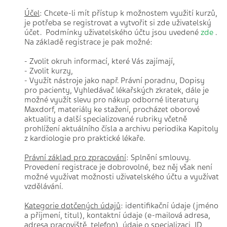
Účel
: Chcete-li mít přístup k možnostem využití kurzů,
je potřeba se registrovat a vytvořit si zde uživatelský
účet. Podmínky uživatelského účtu jsou uvedené
zde
.
Na základě registrace je pak možné:
- Zvolit okruh informací, které Vás zajímají,
- Zvolit kurzy,
- Využít nástroje jako např. Právní poradnu, Dopisy
pro pacienty, Vyhledávač lékařských zkratek, dále je
možné využít slevu pro nákup odborné literatury
Maxdorf, materiály ke stažení, procházet oborové
aktuality a další specializované rubriky včetně
prohlížení aktuálního čísla a archivu periodika Kapitoly
z kardiologie pro praktické lékaře.
Právní základ pro zpracování
: Splnění smlouvy.
Provedení registrace je dobrovolné, bez něj však není
možné využívat možnosti uživatelského účtu a využívat
vzdělávání.
Kategorie dotčených údajů
: identifikační údaje (jméno
a příjmení, titul), kontaktní údaje (e-mailová adresa,
adresa pracoviště, telefon), údaje o specializaci, ID