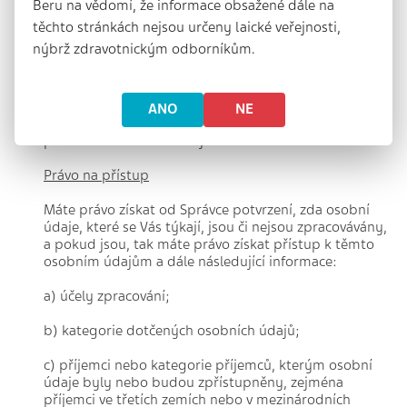
požadovaných informací nebo sdělení nebo s
Beru na vědomí, že informace obsažené dále na
učiněním požadovaných úkonů; nebo
těchto stránkách nejsou určeny laické veřejnosti,
nýbrž zdravotnickým odborníkům.
b) odmítnout žádosti vyhovět.
Pokud má Správce důvodné pochybnosti o totožnosti
fyzické osoby, která podává žádost, může požádat o
ANO
NE
poskytnutí dodatečných informací nezbytných k
potvrzení totožnosti subjektu.
Právo na přístup
Máte právo získat od Správce potvrzení, zda osobní
údaje, které se Vás týkají, jsou či nejsou zpracovávány,
a pokud jsou, tak máte právo získat přístup k těmto
osobním údajům a dále následující informace:
a) účely zpracování;
b) kategorie dotčených osobních údajů;
c) příjemci nebo kategorie příjemců, kterým osobní
údaje byly nebo budou zpřístupněny, zejména
příjemci ve třetích zemích nebo v mezinárodních