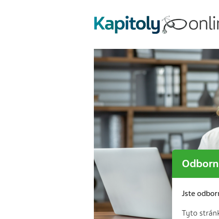
Odborní
Jste odbor
Tyto strán