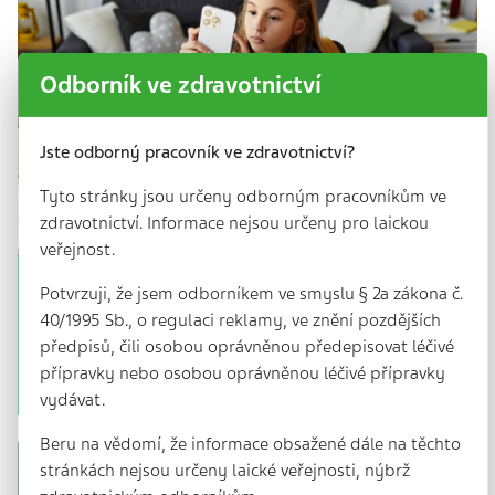
Odborník ve zdravotnictví
Jste odborný pracovník ve zdravotnictví?
Tyto stránky jsou určeny odborným pracovníkům ve
zdravotnictví. Informace nejsou určeny pro laickou
veřejnost.
Obrazovky místo spánku a pohybu
Potvrzuji, že jsem odborníkem ve smyslu § 2a zákona č.
40/1995 Sb., o regulaci reklamy, ve znění pozdějších
5 min. | 20. 3. 2026
předpisů, čili osobou oprávněnou předepisovat léčivé
Odborníci varují před návykovým používáním
přípravky nebo osobou oprávněnou léčivé přípravky
technologií u dětí.
vydávat.
Beru na vědomí, že informace obsažené dále na těchto
stránkách nejsou určeny laické veřejnosti, nýbrž