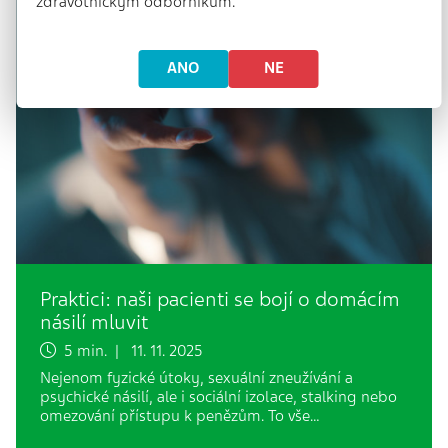
zdravotnickým odborníkům.
ANO
NE
Praktici: naši pacienti se bojí o domácím
násilí mluvit
5 min. | 11. 11. 2025
Nejenom fyzické útoky, sexuální zneužívání a
psychické násilí, ale i sociální izolace, stalking nebo
omezování přístupu k penězům. To vše…