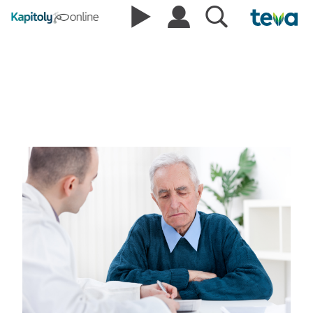
V ordinacích přibývá
zmatených seniorů