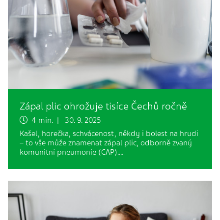
Zápal plic ohrožuje tisíce Čechů ročně
4 min. | 30. 9. 2025
Kašel, horečka, schvácenost, někdy i bolest na hrudi
– to vše může znamenat zápal plic, odborně zvaný
komunitní pneumonie (CAP).…