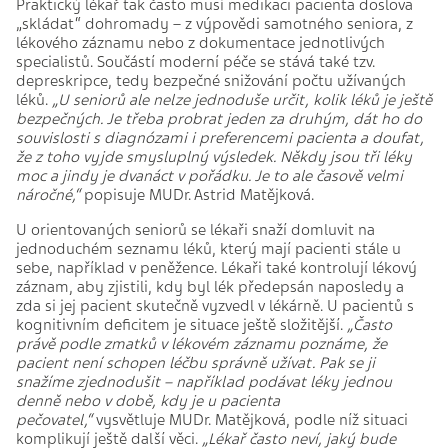
Praktický lékař tak často musí medikaci pacienta doslova
„skládat“ dohromady – z výpovědi samotného seniora, z
lékového záznamu nebo z dokumentace jednotlivých
specialistů. Součástí moderní péče se stává také tzv.
depreskripce, tedy bezpečné snižování počtu užívaných
léků.
„U seniorů ale nelze jednoduše určit, kolik léků je ještě
bezpečných. Je třeba probrat jeden za druhým, dát ho do
souvislosti s diagnózami i preferencemi pacienta a doufat,
že z toho vyjde smysluplný výsledek. Někdy jsou tři léky
moc a jindy je dvanáct v pořádku. Je to ale časově velmi
náročné,“
popisuje MUDr. Astrid Matějková.
U orientovaných seniorů se lékaři snaží domluvit na
jednoduchém seznamu léků, který mají pacienti stále u
sebe, například v peněžence. Lékaři také kontrolují lékový
záznam, aby zjistili, kdy byl lék předepsán naposledy a
zda si jej pacient skutečně vyzvedl v lékárně. U pacientů s
kognitivním deficitem je situace ještě složitější.
„Často
právě podle zmatků v lékovém záznamu poznáme, že
pacient není schopen léčbu správně užívat. Pak se ji
snažíme zjednodušit – například podávat léky jednou
denně nebo v době, kdy je u pacienta
pečovatel,“
vysvětluje MUDr. Matějková, podle níž situaci
komplikují ještě další věci.
„Lékař často neví, jaký bude