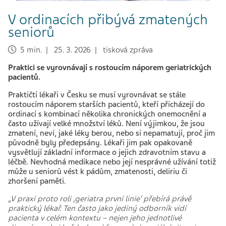
V ordinacích přibývá zmatených
seniorů
5 min. | 25. 3. 2026 | tisková zpráva
Praktici se vyrovnávají s rostoucím náporem geriatrických
pacientů.
Praktičtí lékaři v Česku se musí vyrovnávat se stále
rostoucím náporem starších pacientů, kteří přicházejí do
ordinací s kombinací několika chronických onemocnění a
často užívají velké množství léků. Není výjimkou, že jsou
zmatení, neví, jaké léky berou, nebo si nepamatují, proč jim
původně byly předepsány. Lékaři jim pak opakovaně
vysvětlují základní informace o jejich zdravotním stavu a
léčbě. Nevhodná medikace nebo její nesprávné užívání totiž
může u seniorů vést k pádům, zmatenosti, deliriu či
zhoršení paměti.
„V praxi proto roli ‚geriatra první linie‘ přebírá právě
praktický lékař. Ten často jako jediný odborník vidí
pacienta v celém kontextu – nejen jeho jednotlivé