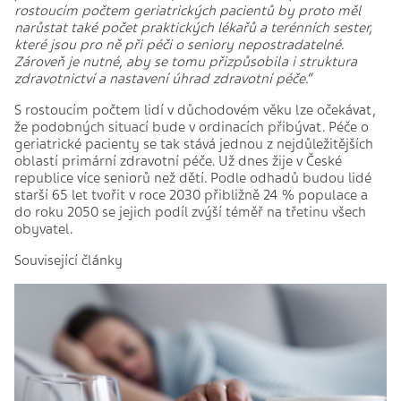
rostoucím počtem geriatrických pacientů by proto měl
narůstat také počet praktických lékařů a terénních sester,
které jsou pro ně při péči o seniory nepostradatelné.
Zároveň je nutné, aby se tomu přizpůsobila i struktura
zdravotnictví a nastavení úhrad zdravotní péče.“
S rostoucím počtem lidí v důchodovém věku lze očekávat,
že podobných situací bude v ordinacích přibývat. Péče o
geriatrické pacienty se tak stává jednou z nejdůležitějších
oblastí primární zdravotní péče. Už dnes žije v České
republice více seniorů než dětí. Podle odhadů budou lidé
starší 65 let tvořit v roce 2030 přibližně 24 % populace a
do roku 2050 se jejich podíl zvýší téměř na třetinu všech
obyvatel.
Související články