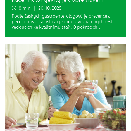
8 min. | 20. 10. 2025
Podle českých gastroenterologovů je prevence a
péče o trávicí soustavu jednou z významných cest
vedoucích ke kvalitnímu stáří. O pokrocích…