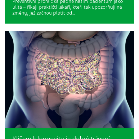
Preventivní prohlídka padne našim pacientům jako
ulitá – říkají praktičtí lékaři, kteří tak upozorňují na
změny, jež začnou platit od…
Klíčem k longevity je dobré trávení