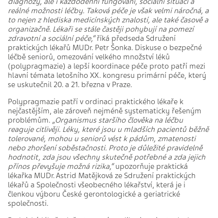
diagnózy, ale i každodenní fungování, sociální situaci a
reálné možnosti léčby. Taková péče je však velmi náročná, a
to nejen z hlediska medicínských znalostí, ale také časově a
organizačně. Lékaři se stále častěji pohybují na pomezí
zdravotní a sociální péče,“
říká předseda Sdružení
praktických lékařů MUDr. Petr Šonka. Diskuse o bezpečné
léčbě seniorů, omezování velkého množství léků
(polypragmazie) a lepší koordinace péče proto patří mezi
hlavní témata letošního XX. kongresu primární péče, který
se uskutečnil 20. a 21. března v Praze.
Polypragmazie patří v ordinaci praktického lékaře k
nejčastějším, ale zároveň nejméně systematicky řešeným
problémům.
„Organismus staršího člověka na léčbu
reaguje citlivěji. Léky, které jsou u mladších pacientů běžně
tolerované, mohou u seniorů vést k pádům, zmatenosti
nebo zhoršení soběstačnosti. Proto je důležité pravidelně
hodnotit, zda jsou všechny skutečně potřebné a zda jejich
přínos převyšuje možná rizika,“
upozorňuje praktická
lékařka MUDr. Astrid Matějková ze Sdružení praktických
lékařů a Společnosti všeobecného lékařství, která je i
členkou výboru České gerontologické a geriatrické
společnosti.