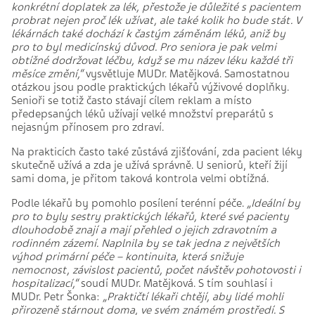
konkrétní doplatek za lék, přestože je důležité s pacientem
probrat nejen proč lék užívat, ale také kolik ho bude stát. V
lékárnách také dochází k častým záměnám léků, aniž by
pro to byl medicínský důvod. Pro seniora je pak velmi
obtížné dodržovat léčbu, když se mu název léku každé tři
měsíce změní,“
vysvětluje MUDr. Matějková. Samostatnou
otázkou jsou podle praktických lékařů výživové doplňky.
Senioři se totiž často stávají cílem reklam a místo
předepsaných léků užívají velké množství preparátů s
nejasným přínosem pro zdraví.
Na prakticích často také zůstává zjišťování, zda pacient léky
skutečně užívá a zda je užívá správně. U seniorů, kteří žijí
sami doma, je přitom taková kontrola velmi obtížná.
Podle lékařů by pomohlo posílení terénní péče.
„Ideální by
pro to byly sestry praktických lékařů, které své pacienty
dlouhodobě znají a mají přehled o jejich zdravotním a
rodinném zázemí. Naplnila by se tak jedna z největších
výhod primární péče – kontinuita, která snižuje
nemocnost, závislost pacientů, počet návštěv pohotovosti i
hospitalizací,“
soudí MUDr. Matějková. S tím souhlasí i
MUDr. Petr Šonka:
„Praktičtí lékaři chtějí, aby lidé mohli
přirozeně stárnout doma, ve svém známém prostředí. S