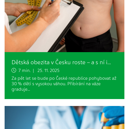
Dětská obezita v Česku roste – a s ní i…
7 min. | 25. 11. 2025
Za pět let se bude po České republice pohybovat až
30 % dětí s vysokou váhou. Přibírání na váze
graduje…