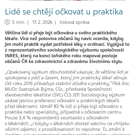
Lidé se chtějí očkovat u praktika
5 min. | 17. 2. 2026 | tisková zpráva
Většina lidí si přeje být očkována u svého praktického
lékaře. Více než polovina občanů by navíc ocenila, kdyby
jim mohl praktik vydat potřebné léky v ordinaci. Vyplývá to
z reprezentativního sociologického výzkumu společnosti
INRES, který na konci loňského roku mapoval postoje
občanů ČR ke zdravotnictví a zdravému životnímu stylu.
„Opakovaný výzkum dlouhodobě ukazuje, že většina lidí je
spokojena s péčí a časem, který jim praktický lékař
věnuje.
Od roku 2015 převažuje stabilní důvěra v praktiky,“
říká doc.
MUDr. Svatopluk Býma, CSc., předseda Společnosti
všeobecného lékařství (SVL) ČLS JEP. Sociologický výzkum
ukázal jasnou preferenci očkování u praktických lékařů
před lékárnami:
téměř 83 % lidí si přeje být očkováno u
praktika nebo specialisty, případně v očkovacím centru.
Pouze 3,4
% respondentů souhlasilo s očkováním
v
lékárnách.
„
I kdyby v lékárnách dostali vakcínu na chřipku
všichni zájemci, s proočkovaností to nepohne. Tu změní k