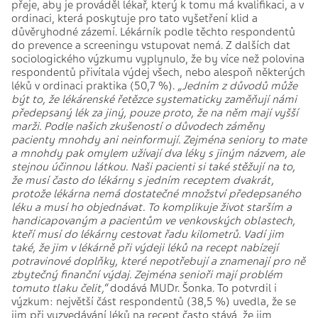
přeje, aby je
prováděl lékař, který k tomu má kvalifikaci, a v
ordinaci, která poskytuje pro tato vyšetření klid a
důvěryhodné zázemí. Lékárník podle těchto respondentů
do prevence a screeningu vstupovat nemá. Z dalších dat
sociologického výzkumu vyplynulo, že by více než polovina
respondentů přivítala výdej všech, nebo alespoň některých
léků v ordinaci praktika (50,7 %).
„J
edním z důvodů může
být
to
, že lékárensk
é
řetězc
e
systematicky zamě
ňují
námi
předepsaný lék za jiný, pouze proto, že na něm mají vyšší
marži. Podle našich zkušeností o důvodech záměny
pacienty mnohdy ani neinformují. Zejména seniory to mate
a mnohdy pak omylem užívají dva léky s jiným názvem, ale
stejnou účinnou látkou. Naši pacienti si také stěžují na to,
že musí často do lékárny s jedním receptem dvakrát,
protože lékárna nemá dostatečné množství předepsaného
léku a musí ho objednávat. To komplikuje život starším a
handicapovaným a pacientům ve venkovských oblastech,
kteří musí do lékárny cestovat řadu kilometrů. Vadí jim
také, že jim v lékárně při výdeji léků na recept
nabízejí
potravinové doplňky, které nepotřebují a znamenají pro ně
zbytečný finanční výdaj. Zejména senioři mají problém
tomuto tlaku čelit,“
dodává MUDr. Šonka.
To potvrdil i
výzkum: největší část respondentů (38,5 %) uvedla, že se
jim při vyzvedávání léků na recept často stává, že jim