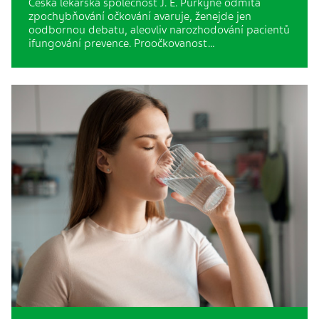
Česká lékařská společnost J. E. Purkyně odmítá
zpochybňování očkování avaruje, ženejde jen
oodbornou debatu, aleovliv narozhodování pacientů
ifungování prevence. Proočkovanost…