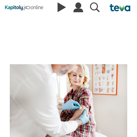
Lidé se chtějí očkovat u
praktika