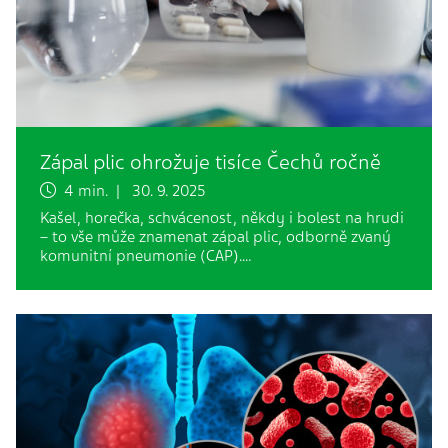
Zápal plic ohrožuje tisíce Čechů ročně
4 min. | 30. 9. 2025
Kašel, horečka, schvácenost, někdy i bolest na hrudi
– to vše může znamenat zápal plic, odborně zvaný
komunitní pneumonie (CAP).…