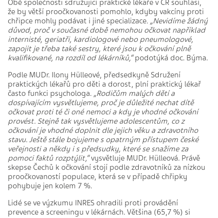
Obě společnosti sdružující praktické lékaře v ČR souhlasí,
že by větší proočkovanosti pomohlo, kdyby vakcíny proti
chřipce mohly podávat i jiné specializace
. „Nevidíme žádný
důvod, proč v současné době nemohou očkovat například
internisté, geriatři, kardiologové nebo pneumologové,
zapojit je třeba také sestry, které jsou k očkování plně
kvalifikované, na rozdíl od lékárníků,“
podotýká doc. Býma.
Podle MUDr. Ilony Hülleové, předsedkyně Sdružení
praktických lékařů pro děti a dorost, plní praktický lékař
často funkci psychologa.
„Rodičům malých dětí a
dospívajícím vysvětlujeme, proč je důležité nechat dítě
očkovat proti té či oné nemoci a kdy je vhodné očkování
provést. Stejně tak vysvětlujeme adolescentům, co z
očkování je vhodné doplnit dle jejich věku a zdravotního
stavu. Ještě stále bojujeme s opatrným přístupem české
veřejnosti a někdy i s předsudky, které se snažíme za
pomoci faktů rozptýlit,“
vysvětluje MUDr. Hülleová. Právě
skepse Čechů k očkování stojí podle zdravotníků za nízkou
proočkovaností populace, která se v případě chřipky
pohybuje jen kolem 7 %.
Lidé se ve výzkumu INRES ohradili proti provádění
prevence a screeningu v lékárnách. Většina (65,7 %) si