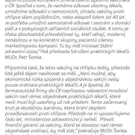
lepšímu pouze komplexní změna celého systému vakcinace
v ČR. Spočívá v tom, že necháme očkovat všechny lékaře,
umožníme očkování v nemocnicích, úhradu vakcíny proti
chřipce všem pojištěncům, nebo alespoň lidem od 40 let.
Je potřeba umožnit samostatně očkovat i sestrám v domácí
péči a v pobytových zařízeních sociálních služeb. K tomu je
třeba dlouhodobě přesvědčovat ty, kteří váhají, moderní,
nenásilnou a na konkrétní skupiny pacientů cílenou
marketingovou kampaní. Tu by měl iniciovat Státní
zdravotní ústav,“
říká
předseda Sdružení praktických lékařů
MUDr. Petr Šonka.
Připomíná také, že letos vakcíny na chřipku došly, přestože
lidé ještě zájem naočkovat se měli.
„
Není možné, aby
ekonomická rizika spojená s objednávkou vakcín nesly
pouze ordinace praktických lékařů. A je špatné, že
farmaceutické firmy do ČR nepřivezou relevantní množství
vakcín nad rámec objednávek praktických lékařů, které
navíc musí být uzavřeny už rok předem. Tento začarovaný
kruh je skutečnou bariérou, která brání zlepšení
proočkovanosti proti chřipce. Přestože na ni upozorňujeme
řadu let, ministerstvo zdravotnictví ji neřeší. Převzít
finanční garanci za vakcíny, které se dovezou nad rámec
objednávek ordinací, by měl stát,“
pokračuje MUDr. Šonka.