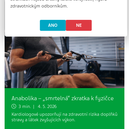
zdravotnickým odborníkům.
ANO
NE
Anabolika – „smrtelná“ zkratka k fyzičce
3 min. | 4. 5. 2026
Kardiologové upozorňují na zdravotní rizika doplňků
stravy a látek zvyšujících výkon.