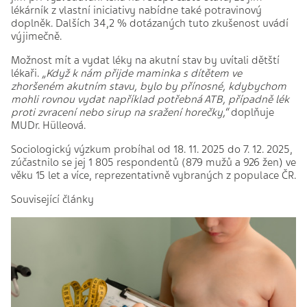
lékárník z vlastní iniciativy nabídne také potravinový
doplněk. Dalších 34,2 % dotázaných tuto zkušenost uvádí
výjimečně.
Možnost mít a vydat léky na akutní stav by uvítali dětští
lékaři.
„
Když k nám přijde maminka s dítětem ve
zhoršeném akutním stavu, bylo by přínosné, kdybychom
mohli rovnou vydat například potřebná ATB, případně lék
proti zvracení nebo sirup na sražení horečky,“
doplňuje
MUDr. Hülleová.
Sociologický výzkum probíhal od 18. 11. 2025 do 7. 12. 2025,
zúčastnilo se jej 1 805 respondentů (879 mužů a 926 žen) ve
věku 15 let a více, reprezentativně vybraných z populace ČR.
Související články