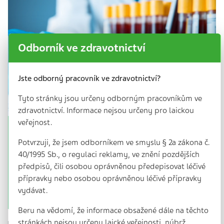
Odborník ve zdravotnictví
Jste odborný pracovník ve zdravotnictví?
Tyto stránky jsou určeny odborným pracovníkům ve
zdravotnictví. Informace nejsou určeny pro laickou
veřejnost.
Praktici: Změna! Prevence bude šitá na
Potvrzuji, že jsem odborníkem ve smyslu § 2a zákona č.
míru
40/1995 Sb., o regulaci reklamy, ve znění pozdějších
7 min. | 25. 9. 2025
předpisů, čili osobou oprávněnou předepisovat léčivé
Preventivní prohlídka padne našim pacientům jako
přípravky nebo osobou oprávněnou léčivé přípravky
ulitá – říkají praktičtí lékaři, kteří tak upozorňují na
vydávat.
změny, jež začnou platit od…
Beru na vědomí, že informace obsažené dále na těchto
stránkách nejsou určeny laické veřejnosti, nýbrž