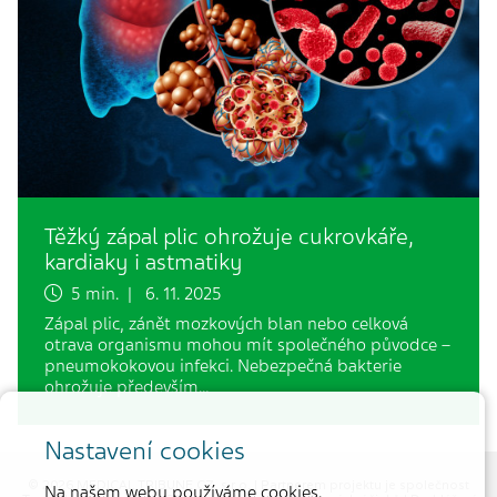
Těžký zápal plic ohrožuje cukrovkáře,
kardiaky i astmatiky
5 min. | 6. 11. 2025
Zápal plic, zánět mozkových blan nebo celková
otrava organismu mohou mít společného původce –
pneumokokovou infekci. Nebezpečná bakterie
ohrožuje především…
Nastavení cookies
© 2026 MEDICAL TRIBUNE CZ, s.r.o. |
Partnerem projektu je společnost
Na našem webu používáme cookies.